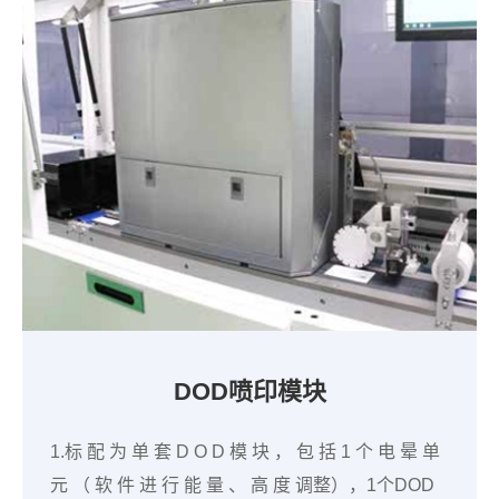
DOD喷印模块
1.标 配 为 单 套 D O D 模 块 ， 包 括 1 个 电 晕 单
元 （ 软 件 进 行 能 量 、 高 度 调整），1个DOD